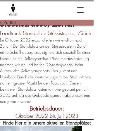
< Zurück
Stüssistrasse, Zürich
Foodtruck Standplatz Stüssistrasse, Zürich
Im Oktober 2022 expandierten wir endlich nach 
Zürich! Der Standplatz an der Stüssistrasse in Zürich, 
nähe Schaffhauserplatz, eignete sich speziell für einen 
Foodtruck mit Deliveryservice. Diese Herausforderung 
nahmen wir an und halfen "GyrosMykonos" beim 
Aufbau des Deliveryangebots über JustEat und 
UberEats. Durch die zentrale Lage in der Stadt öffnete 
sich ein grosser Markt für den Foodtruck. Diesen 
befristeten Standplatz lösten wir wie geplant per Juli 
2023 auf, da das Gebäude danach abgerissen und 
neu gebaut wurde.
Betriebsdauer:
Oktober 2022 bis Juli 2023
Finde hier alle unsere aktuellen Standplätze:
Locations